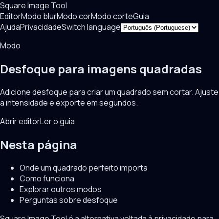
Square Image Tool
Editor
Modo blur
Modo cor
Modo corte
Guia
Ajuda
Privacidade
Switch language
Modo
Desfoque para imagens quadradas
Adicione desfoque para criar um quadrado sem cortar. Ajuste
a intensidade e exporte em segundos.
Abrir editor
Ler o guia
Nesta página
Onde um quadrado perfeito importa
Como funciona
Explorar outros modos
Perguntas sobre desfoque
Square Image Tool é a alternativa voltada à privacidade para