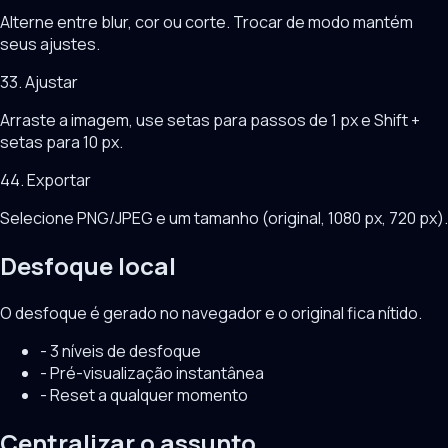
Alterne entre blur, cor ou corte. Trocar de modo mantém
seus ajustes.
3
3. Ajustar
Arraste a imagem, use setas para passos de 1 px e Shift +
setas para 10 px.
4
4. Exportar
Selecione PNG/JPEG e um tamanho (original, 1080 px, 720 px).
Desfoque local
O desfoque é gerado no navegador e o original fica nítido.
-
3 níveis de desfoque
-
Pré-visualização instantânea
-
Reset a qualquer momento
Centralizar o assunto