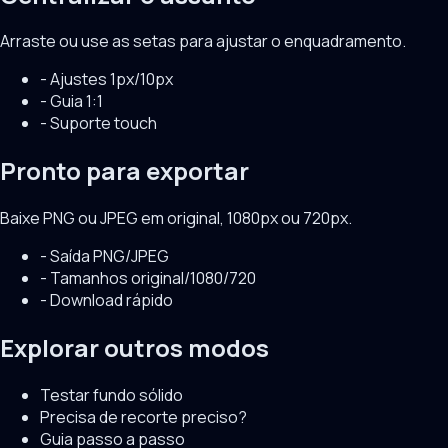
Arraste ou use as setas para ajustar o enquadramento.
-
Ajustes 1px/10px
-
Guia 1:1
-
Suporte touch
Pronto para exportar
Baixe PNG ou JPEG em original, 1080px ou 720px.
-
Saída PNG/JPEG
-
Tamanhos original/1080/720
-
Download rápido
Explorar outros modos
Testar fundo sólido
Precisa de recorte preciso?
Guia passo a passo